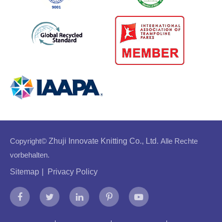
Copyright©
Zhuji Innovate Knitting Co., Ltd.
Alle Rechte
vorbehalten.
Sitemap
|
Privacy Policy