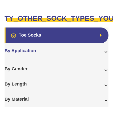
TY_OTHER_SOCK_TYPES_YO
Toe Socks
By Application
By Gender
By Length
By Material