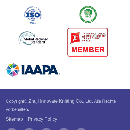
Copyright©
Zhuji Innovate Knitting Co., Ltd.
Alle Rechte
vorbehalten.
Sitemap
|
Privacy Policy