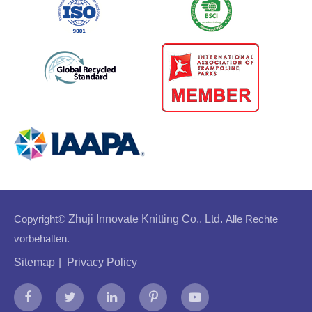
Copyright©
Zhuji Innovate Knitting Co., Ltd.
Alle Rechte
vorbehalten.
Sitemap
|
Privacy Policy